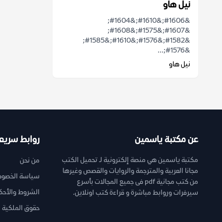
نيل هاو
&#1606;&#1610;&#1604;
&#1607;&#1575;&#1608;
&#1582;&#1576;&#1610;&#1585;
&#1576;...
نيل هاو
عن مكتبة ياسمين
روابط سريع
مكتبة ياسمين هي منصة إلكترونية لـ تحميل الكتب
من نحن
مجانا العربية والمترجمة والروايات والقصص وغيرها
سياسة الخصوص
من كتب مجانية pdf فى جميع المجالات بأسرع
الشروط والأحك
سيرفرات وروابط مباشرة و قراءة كتب اونلاين.
حقوق الملكية ا