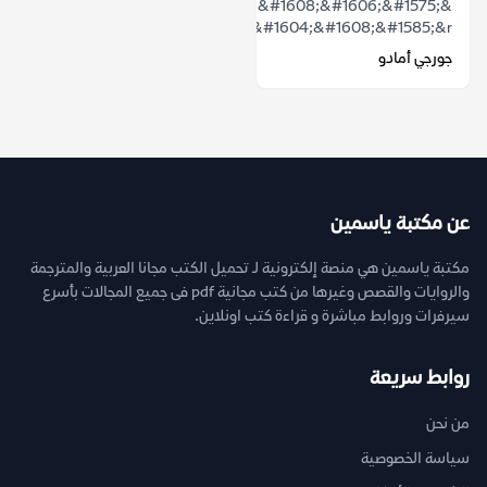
&ldquo;&#1575;&#1604;&#1583;&#1608;&#1606;&#1575;
&#1601;&#1604;&#1608;&#1585;&r...
جورجي أمادو
عن مكتبة ياسمين
مكتبة ياسمين هي منصة إلكترونية لـ تحميل الكتب مجانا العربية والمترجمة
والروايات والقصص وغيرها من كتب مجانية pdf فى جميع المجالات بأسرع
سيرفرات وروابط مباشرة و قراءة كتب اونلاين.
روابط سريعة
من نحن
سياسة الخصوصية