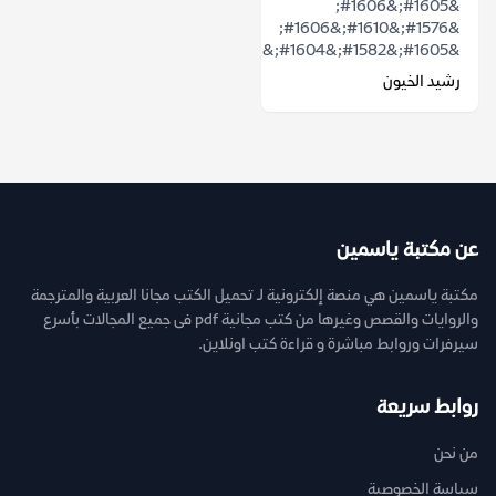
&#1605;&#1606;
&#1576;&#1610;&#1606;
&#1605;&#1582;&#1604;&#1601;&#1575;&#1578;...
رشيد الخيون
عن مكتبة ياسمين
مكتبة ياسمين هي منصة إلكترونية لـ تحميل الكتب مجانا العربية والمترجمة
والروايات والقصص وغيرها من كتب مجانية pdf فى جميع المجالات بأسرع
سيرفرات وروابط مباشرة و قراءة كتب اونلاين.
روابط سريعة
من نحن
سياسة الخصوصية