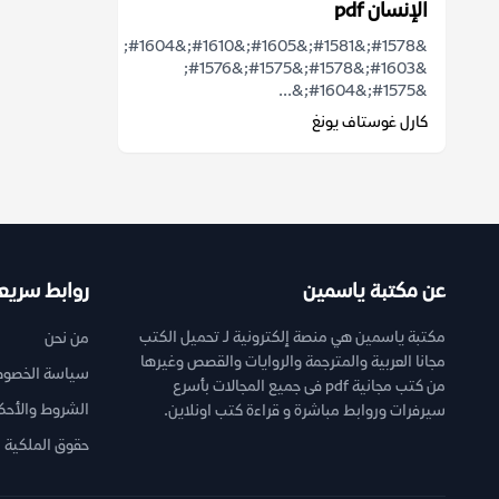
الإنسان pdf
&#1578;&#1581;&#1605;&#1610;&#1604;
&#1603;&#1578;&#1575;&#1576;
&#1575;&#1604;&...
كارل غوستاف يونغ
عن مكتبة ياسمين
روابط سريع
مكتبة ياسمين هي منصة إلكترونية لـ تحميل الكتب
من نحن
مجانا العربية والمترجمة والروايات والقصص وغيرها
سياسة الخصوص
من كتب مجانية pdf فى جميع المجالات بأسرع
الشروط والأحك
سيرفرات وروابط مباشرة و قراءة كتب اونلاين.
حقوق الملكية ا