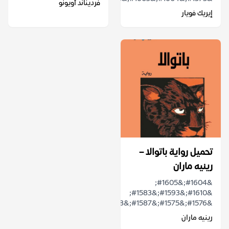
فرديناند أويونو
إيريك فويار
تحميل رواية باتوالا –
رينيه ماران
&#1604;&#1605;
&#1610;&#1593;&#1583;
&#1576;&#1575;&#1587;&#1578;&#1591;&#1575;&...
رينيه ماران