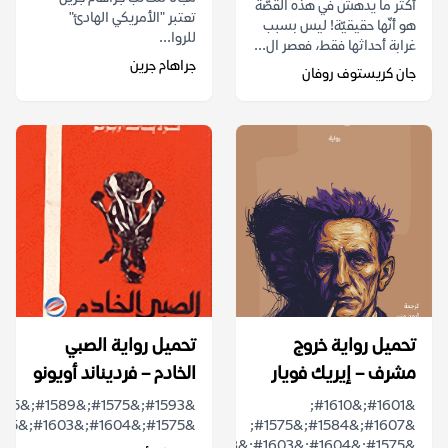
أكثر ما يدهش في هذه القصّة
تعتبر "الأمريكي الهادئ"
هو أنّها حقيقيّة! ليس بسبب
للروا...
غرابة أحداثها فقط، فعصر ال...
جراهام جرين
جان كريستوف روفان
تحميل رواية خروج
تحميل رواية الصبي
مشرف – إيريك فويار
الخادم – فرديناند أويونو
&#1601;&#1610;
&#1575;&#1604;&#1603;&#1575;&#1605;&#1610;&#...
&#1607;&#1584;&#1575;
&#1575;&#1604;&#1603;&#1578;&#1575;&#1576;...