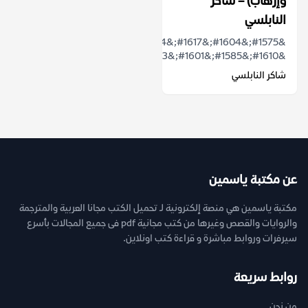
وإرهاب) – شاكر
النابلسي
&#1575;&#1604;&#1617;&#1584;&#1610;&#1606;
&#1610;&#1585;&#1601;&#1593;&#1608;&#...
شاكر النابلسي
عن مكتبة ياسمين
مكتبة ياسمين هي منصة إلكترونية لـ تحميل الكتب مجانا العربية والمترجمة
والروايات والقصص وغيرها من كتب مجانية pdf فى جميع المجالات بأسرع
سيرفرات وروابط مباشرة و قراءة كتب اونلاين.
روابط سريعة
من نحن