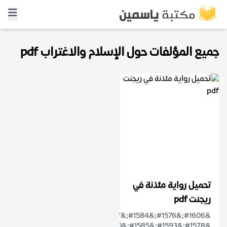
جميع المؤلفات حول الإسلام والاغتراب pdf
تحميل رواية مئذنة في
ريجنت pdf
&#1606;&#1576;&#1584;&#1577;
&#1578;&#1593;&#1585;&#1610;&#1601;&#1610;&#1577;