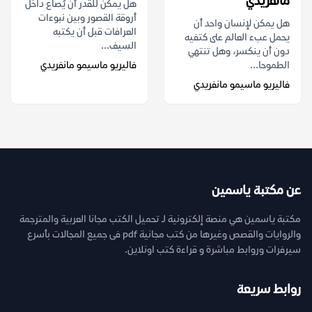
مانفريدي
هل يمكن للقدر أن يُصاغ داخل
أروقة القصور وبين نبوءات
هل يمكن لإنسان واحد أن
العرافات قبل أن يكتبه
يحمل عبء العالم على كتفيه
السيف...
دون أن ينكسر، وهل تنتهي
الطموحا...
فاليريو ماسيمو مانفريدي
فاليريو ماسيمو مانفريدي
عن مكتبة ياسمين
مكتبة ياسمين هي منصة إلكترونية لـ تحميل الكتب مجانا العربية والمترجمة
والروايات والقصص وغيرها من كتب مجانية pdf فى جميع المجالات بأسرع
سيرفرات وروابط مباشرة و قراءة كتب اونلاين.
روابط سريعة