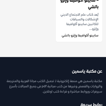
– سابينو أكوافيفا وإنزو
باتشي
يُعد كتاب علم الاجتماع الديني
الإشكالات والسياقات
للكاتبين سابينو أكوافيفا
وإنزو...
سابينو أكوافيفا وإنزو باتشي
عن مكتبة ياسمين
مكتبة ياسمين هي منصة إلكترونية لـ تحميل الكتب مجانا العربية والمترجمة
والروايات والقصص وغيرها من كتب مجانية pdf فى جميع المجالات بأسرع
سيرفرات وروابط مباشرة و قراءة كتب اونلاين.
روابط سريعة