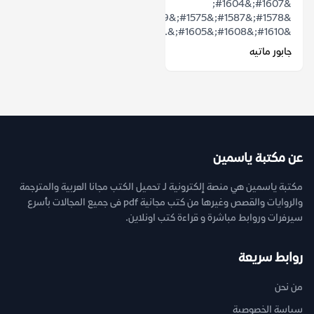
&#1607;&#1604;
&#1578;&#1587;&#1575;&#1569;&#1604;&#1578;
&#1610;&#1608;&#1605;&...
جابور ماتيه
عن مكتبة ياسمين
مكتبة ياسمين هي منصة إلكترونية لـ تحميل الكتب مجانا العربية والمترجمة
والروايات والقصص وغيرها من كتب مجانية pdf فى جميع المجالات بأسرع
سيرفرات وروابط مباشرة و قراءة كتب اونلاين.
روابط سريعة
من نحن
سياسة الخصوصية