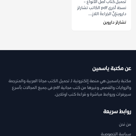
تحميل كتاب أصل الأنواع -
نسخة أخرى pdf الكاتب تشارلز
داروينإنَّ الجَراءةَ اللازِ...
تشارلز داروين
عن مكتبة ياسمين
مكتبة ياسمين هي منصة إلكترونية لـ تحميل الكتب مجانا العربية والمترجمة
والروايات والقصص وغيرها من كتب مجانية pdf فى جميع المجالات بأسرع
سيرفرات وروابط مباشرة و قراءة كتب اونلاين.
روابط سريعة
من نحن
سياسة الخصوصية