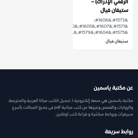
الرقمي الإدراك) –
ستيفان فيال
&#1573;&#1606;
&#1571;&#1607;&#1605;&#1610;&#1617;&#1577;
&#1575;&#1604;&#1579;&...
ستيفان فيال
عن مكتبة ياسمين
مكتبة ياسمين هي منصة إلكترونية لـ تحميل الكتب مجانا العربية والمترجمة
والروايات والقصص وغيرها من كتب مجانية pdf فى جميع المجالات بأسرع
سيرفرات وروابط مباشرة و قراءة كتب اونلاين.
روابط سريعة