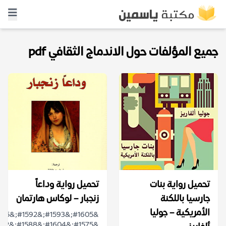
جميع المؤلفات حول الاندماج الثقافي pdf
تحميل رواية بنات
تحميل رواية وداعاً
جارسيا باللكنة
زنجبار – لوكاس هارتمان
الأمريكية – جوليا
&#1575;&#1604;&#1588;&#1582;&#1589;&#1610;&#1575;&#...