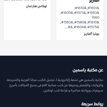
ألفاريز
لوكاس هارتمان
&#1601;&#1610;
&#1593;&#1575;&#1605;
1960
&#1610;&#1580;&#1583;
&#1575;&#1604;&#...
جوليا ألفاريز
عن مكتبة ياسمين
مكتبة ياسمين هي منصة إلكترونية لـ تحميل الكتب مجانا العربية والمترجمة
والروايات والقصص وغيرها من كتب مجانية pdf فى جميع المجالات بأسرع
سيرفرات وروابط مباشرة و قراءة كتب اونلاين.
روابط سريعة