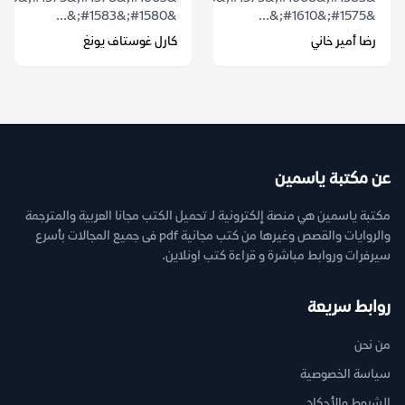
&#1580;&#1583;&...
&#1575;&#1610;&...
رضا أمير خاني
كارل غوستاف يونغ
عن مكتبة ياسمين
مكتبة ياسمين هي منصة إلكترونية لـ تحميل الكتب مجانا العربية والمترجمة
والروايات والقصص وغيرها من كتب مجانية pdf فى جميع المجالات بأسرع
سيرفرات وروابط مباشرة و قراءة كتب اونلاين.
روابط سريعة
من نحن
سياسة الخصوصية
الشروط والأحكام