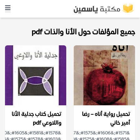
جميع المؤلفات حول الأنا والذات pdf
تحميل رواية أناه – رضا
تحميل كتاب جدلية الأنا
أمير خاني
واللاوعي pdf
&#1571;&#1606;&#1575;&#1607;
&#1585;&#1608;&#1575;&#1610;&#1577;