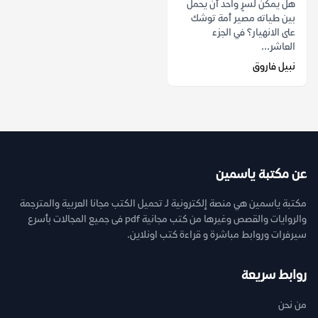
هل يمكن لسرٍ واحد أن يحمل
بين طياته مصير أمة توشك
على الانهيار؟ في الجزء
العاشر...
نبيل فاروق
عن مكتبة ياسمين
مكتبة ياسمين هي منصة إلكترونية لـ تحميل الكتب مجانا العربية والمترجمة
والروايات والقصص وغيرها من كتب مجانية pdf فى جميع المجالات بأسرع
سيرفرات وروابط مباشرة و قراءة كتب اونلاين.
روابط سريعة
من نحن