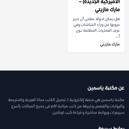
الأميركية الجديدة) –
مارك مازيتي
هل يمكن لدولة عظمى أن تدير
حروبها من وراء الشاشات وفي
غرف العمليات المظلمة دون
أ...
مارك مازيتي
عن مكتبة ياسمين
مكتبة ياسمين هي منصة إلكترونية لـ تحميل الكتب مجانا العربية والمترجمة
والروايات والقصص وغيرها من كتب مجانية pdf فى جميع المجالات بأسرع
سيرفرات وروابط مباشرة و قراءة كتب اونلاين.