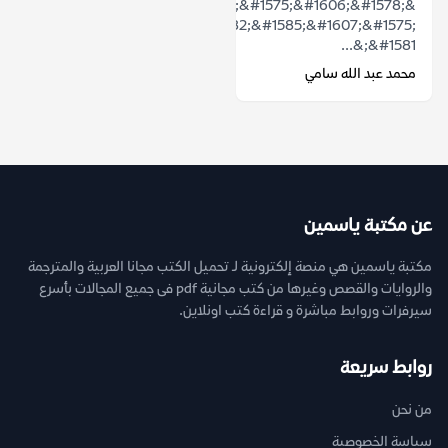
&ldquo;&#1603;&#1575;&#1606;&#1578;
&#1570;&#1582;&#1585;&#1607;&#1575;
&#1581;&...
محمد عبد الله سامي
عن مكتبة ياسمين
مكتبة ياسمين هي منصة إلكترونية لـ تحميل الكتب مجانا العربية والمترجمة
والروايات والقصص وغيرها من كتب مجانية pdf فى جميع المجالات بأسرع
سيرفرات وروابط مباشرة و قراءة كتب اونلاين.
روابط سريعة
من نحن
سياسة الخصوصية