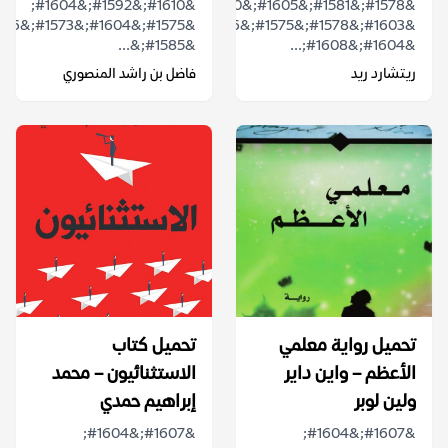
&#1610;&#1592;&#1604;
&#1578;&#1581;&#1605;&#1610;&#1604;
&#1603;&#1578;&#1575;&#1576;
&#1585;&...
&#1604;&#1608;...
ريتشارد ريد
فاضل بن راشد المنصوري
تحميل رواية معلمي
تحميل كتاب
الأعظم – واين داير
الاستثنائيون – محمد
ولين لوبر
إبراهيم حمدي
&#1607;&#1604;
&#1607;&#1604;