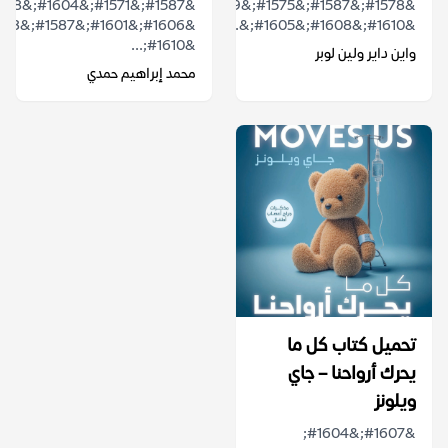
&#1578;&#1587;&#1575;&#1569;&#1604;&#1578;
&#1610;&#1608;&#1605;&...
&#1610;...
واين داير ولين لوبر
محمد إبراهيم حمدي
تحميل كتاب كل ما
يحرك أرواحنا – جاي
ويلونز
&#1607;&#1604;