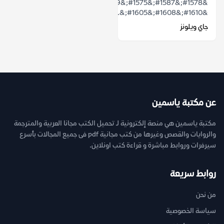
&#1578;&#1587;&#1575;&#1569;&#1604;&#1578;
&#1610;&#1608;&#1605;&...
جاي ويلونز
عن مكتبة ياسمين
مكتبة ياسمين هي منصة إلكترونية لـ تحميل الكتب مجانا العربية والمترجمة
والروايات والقصص وغيرها من كتب مجانية pdf فى جميع المجالات بأسرع
سيرفرات وروابط مباشرة و قراءة كتب اونلاين.
روابط سريعة
من نحن
سياسة الخصوصية