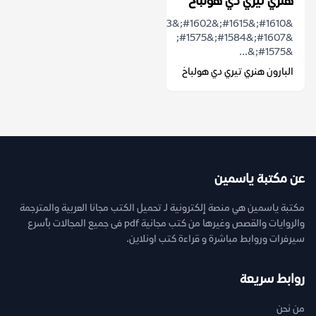
هنري تيري دي هولباخ
&#1610;&#1615;&#1602;&#1583;&#1617;&#1614;&#1605;
&#1607;&#1584;&#1575;
&#1575;&...
البارون هنري تيري دي هولباخ
عن مكتبة ياسمين
مكتبة ياسمين هي منصة إلكترونية لـ تحميل الكتب مجانا العربية والمترجمة
والروايات والقصص وغيرها من كتب مجانية pdf فى جميع المجالات بأسرع
سيرفرات وروابط مباشرة و قراءة كتب اونلاين.
روابط سريعة
من نحن