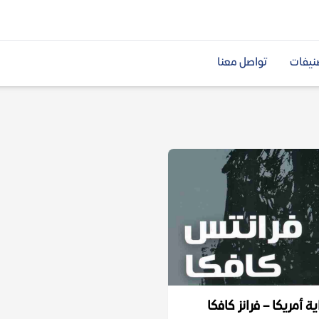
نيفات
تواصل معنا
ة أمريكا – فرانز كافكا