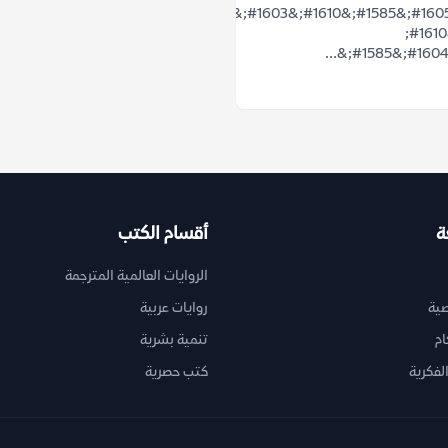
&#1571;&#1605;&#1585;&#1610;&#1603;&#1575;
&#1607;&#1610;
ة
أقسام الكتب
الروايات العالمية المترجمة
ية
روايات عربية
ام
تنمية بشرية
لفكرية
كتب حصرية