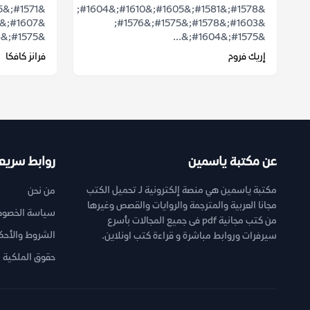
&#1578;&#1581;&#1605;&#1610;&#1604;
&#1603;&#1578;&#1575;&#1576;
&#1575;&#1604;&#1585;&...
&#1575;&#1604;&...
إريك فروم
فرانز كافكا
عن مكتبة ياسمين
روابط سريع
مكتبة ياسمين هي منصة إلكترونية لـ تحميل الكتب
من نحن
مجانا العربية والمترجمة والروايات والقصص وغيرها
سياسة الخصوص
من كتب مجانية pdf فى جميع المجالات بأسرع
الشروط والأحك
سيرفرات وروابط مباشرة و قراءة كتب اونلاين.
حقوق الملكية ا