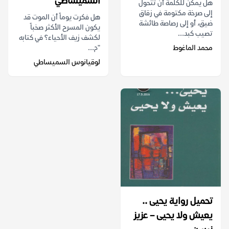
السميساطي
هل يمكن للكلمة أن تتحول
إلى صرخة مكتومة في زقاق
هل فكرت يوماً أن الموت قد
ضيق، أو إلى رصاصة طائشة
يكون المسرح الأكثر صخباً
تصيب كبد...
لكشف زيف الأحياء؟ في كتابه
محمد الماغوط
"م...
لوقيانوس السميساطي
تحميل رواية يحيى ..
يعيش ولا يحيى – عزيز