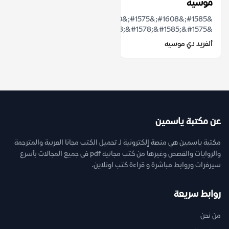
موسيه
&#1585;&#1608;&#1575;&#1610;&#1577;
&ldquo;&#1575;&#1593;&#1578;&#1585;&#1575;&#...
ألفريد دي موسيه
عن مكتبة ياسمين
مكتبة ياسمين هي منصة إلكترونية لـ تحميل الكتب مجانا العربية والمترجمة
والروايات والقصص وغيرها من كتب مجانية pdf فى جميع المجالات بأسرع
سيرفرات وروابط مباشرة و قراءة كتب اونلاين.
روابط سريعة
من نحن