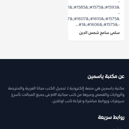
-
&#1593;&#1575;&#1585;&#1601;..
-
&#1575;&#1610;&#1607;&#1567;
-&#1575;&#1606;&#1...
سلمى سامح شمس الدين
عن مكتبة ياسمين
مكتبة ياسمين هي منصة إلكترونية لـ تحميل الكتب مجانا العربية والمترجمة
والروايات والقصص وغيرها من كتب مجانية pdf فى جميع المجالات بأسرع
سيرفرات وروابط مباشرة و قراءة كتب اونلاين.
روابط سريعة