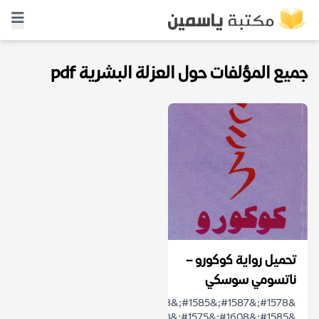
جميع المؤلفات حول العزلة البشرية pdf
تحميل رواية كوكورو –
ناتسومي سوسكي
&#1578;&#1587;&#1585;&#1583;
&#1585;&#1608;&#1575;&#1610;&#1577;