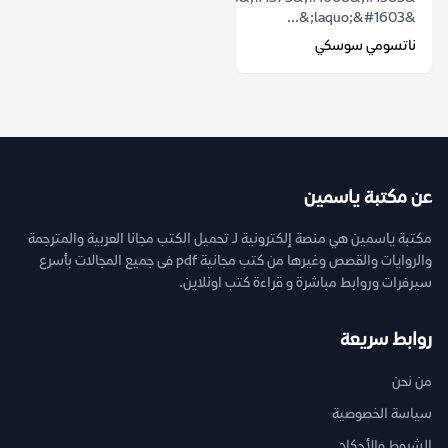
&laquo;&#1603;&...
ناتسومي سوسكي
عن مكتبة ياسمين
مكتبة ياسمين هي منصة إلكترونية لـ تحميل الكتب مجانا العربية والمترجمة
والروايات والقصص وغيرها من كتب مجانية pdf فى جميع المجالات بأسرع
سيرفرات وروابط مباشرة و قراءة كتب اونلاين.
روابط سريعة
من نحن
سياسة الخصوصية
الشروط والأحكام