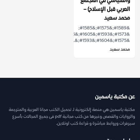
والسياسي في المجتمع
العربي قبل الإسلام‬) –
محمد سعيد
&#1589;&#1575;&#1585;
&#1573;&#1593;&#1605;&#1575;&#1604;
&#1575;&#1604;&#1593;&...
محمد سعيد
عن مكتبة ياسمين
مكتبة ياسمين هي منصة إلكترونية لـ تحميل الكتب مجانا العربية والمترجمة
والروايات والقصص وغيرها من كتب مجانية pdf فى جميع المجالات بأسرع
سيرفرات وروابط مباشرة و قراءة كتب اونلاين.