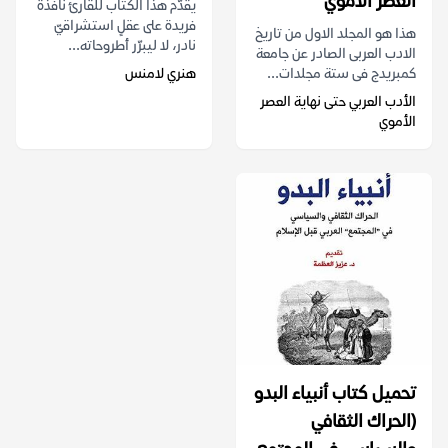
العصر الأموي
يقدّم هذا الكتاب للقارئ نافذةً
فريدة على عقلٍ استشراقيّ
هذا هو المجلد الاول من تاريخ
نادر، لا ليبرّر أطروحاته...
الادب العربى الصادر عن جامعة
كمبريدج فى ستة مجلدات...
هنري لامنس
الأدب العربي حتى نهاية العصر
الأموي
تحميل كتاب ‫أنبياء البدو
(الحراك الثقافي