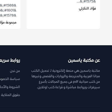
&#1575;&...
فؤاد التكرلي
&#1578;&#1571;&#1604;&#1610;&#1601;...
مجموعة مؤل
عن مكتبة ياسمين
روابط سريع
مكتبة ياسمين هي منصة إلكترونية لـ تحميل الكتب
من نحن
مجانا العربية والمترجمة والروايات والقصص وغيرها
سياسة الخصوص
من كتب مجانية pdf فى جميع المجالات بأسرع
الشروط والأحك
سيرفرات وروابط مباشرة و قراءة كتب اونلاين.
حقوق الملكية ا