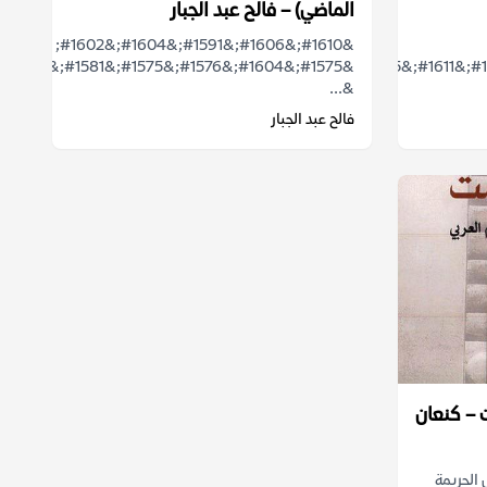
الماضي) – فالح عبد الجبار
&#1610;&#1606;&#1591;&#1604;&#1602;
&#1575;&#1604;&#1576;&#1575;&#1581;&#1579;
&#1581;&#1583;&#1610;&#1579;&#1611;&#1575;
&...
فالح عبد الجبار
 – كنعان
الجريمة