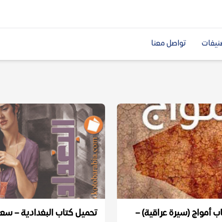
نيفات
تواصل معنا
ب أمواج (سيرة عراقية) –
تحميل كتاب البغدادية – سع