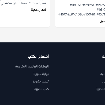
بمجرد صمته؟ يضعنا كنعان مكية في م
&#1588;&#1575;&#1585;&#1603;
&#1601;&#1610;
كنعان مكية
فين
ة
أقسام الكتب
الروايات العالمية المترجمة
ية
روايات عربية
ام
تنمية بشرية
لفكرية
كتب حصرية