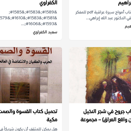
براهيم
الكفراوي
استكشف كتاب أمواج سيرة عراقية pdf للمفكر
&#1589;&#1583;&#1585;
قي الدكتور عبد الله إبراهي...
&#1593;&#1606;...
هيم
سعيد الكفراوي
ب جروح في شجر النخيل
تحميل كتاب القسوة والصمت
اقع العراق) – مجموعة
مكية
هل يمكن للمثقف أن يكون شريكاً في 