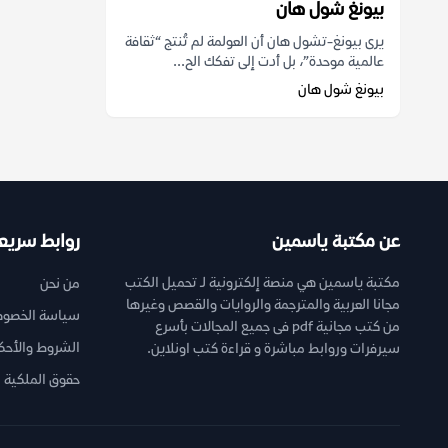
بيونغ شول هان
يرى بيونغ-تشول هان أن العولمة لم تُنتج “ثقافة
عالمية موحدة”، بل أدت إلى تفكك الح...
بيونغ شول هان
عن مكتبة ياسمين
روابط سريع
مكتبة ياسمين هي منصة إلكترونية لـ تحميل الكتب
من نحن
مجانا العربية والمترجمة والروايات والقصص وغيرها
سياسة الخصوص
من كتب مجانية pdf فى جميع المجالات بأسرع
الشروط والأحك
سيرفرات وروابط مباشرة و قراءة كتب اونلاين.
حقوق الملكية ا