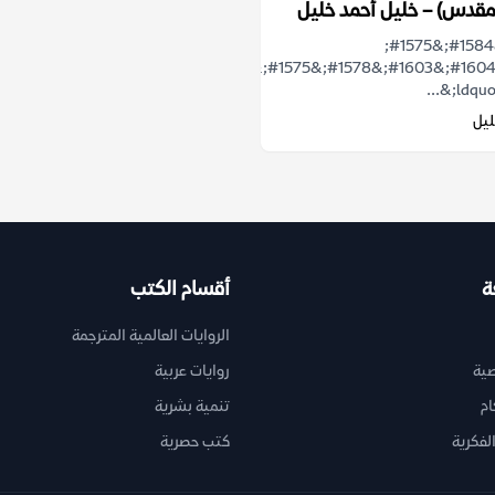
مقدس) – خليل أحمد خليل
&#1607;&#1584;&#1575;
&#1575;&#1604;&#1603;&#1578;&#1575;&#1576;
ليل
ة
أقسام الكتب
الروايات العالمية المترجمة
ية
روايات عربية
ام
تنمية بشرية
لفكرية
كتب حصرية