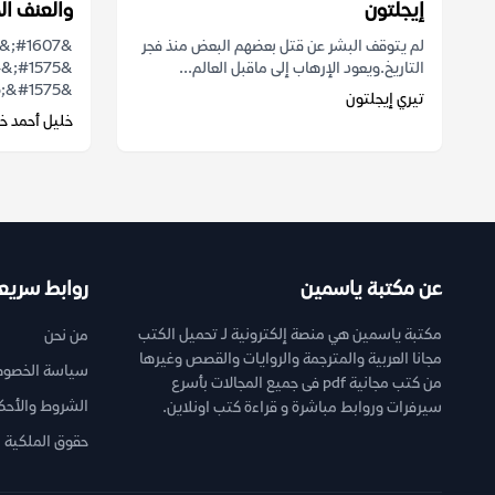
إيجلتون
والعنف ال
لم يتوقف البشر عن قتل بعضهم البعض منذ فجر
التاريخ.ويعود الإرهاب إلى ماقبل العالم...
&ldquo;&#1575;&...
تيري إيجلتون
خليل أحمد خ
عن مكتبة ياسمين
روابط سريع
مكتبة ياسمين هي منصة إلكترونية لـ تحميل الكتب
من نحن
مجانا العربية والمترجمة والروايات والقصص وغيرها
سياسة الخصوص
من كتب مجانية pdf فى جميع المجالات بأسرع
الشروط والأحك
سيرفرات وروابط مباشرة و قراءة كتب اونلاين.
حقوق الملكية ا