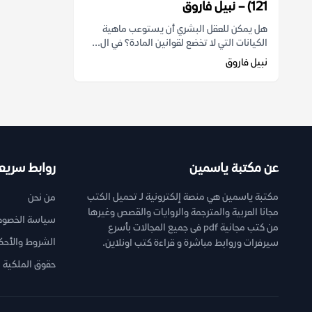
121) – نبيل فاروق
هل يمكن للعقل البشري أن يستوعب ماهية
الكيانات التي لا تخضع لقوانين المادة؟ في ال...
نبيل فاروق
عن مكتبة ياسمين
روابط سريع
مكتبة ياسمين هي منصة إلكترونية لـ تحميل الكتب
من نحن
مجانا العربية والمترجمة والروايات والقصص وغيرها
سياسة الخصوص
من كتب مجانية pdf فى جميع المجالات بأسرع
الشروط والأحك
سيرفرات وروابط مباشرة و قراءة كتب اونلاين.
حقوق الملكية ا