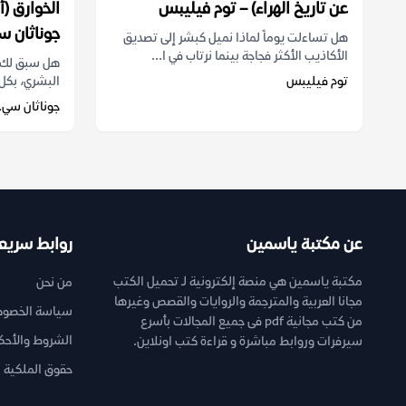
عن تاريخ الهراء)‬ – توم فيليبس
الخوارق (أ
جوناثان 
هل تساءلت يوماً لماذا نميل كبشر إلى تصديق
الأكاذيب الأكثر فجاجة بينما نرتاب في ا...
هل سبق لك أ
توم فيليبس
البشري، بكل 
جوناثان سي
عن مكتبة ياسمين
روابط سريع
مكتبة ياسمين هي منصة إلكترونية لـ تحميل الكتب
من نحن
مجانا العربية والمترجمة والروايات والقصص وغيرها
سياسة الخصوص
من كتب مجانية pdf فى جميع المجالات بأسرع
الشروط والأحك
سيرفرات وروابط مباشرة و قراءة كتب اونلاين.
حقوق الملكية ا