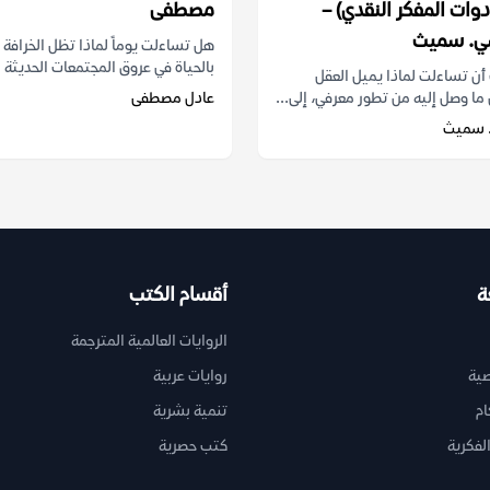
دوات المفكر النقدي) –
مصطفى
سي. سميث
هل تساءلت يوماً لماذا تظل الخرافة 
بالحياة في عروق المجتمعات الحديثة ر
ن تساءلت لماذا يميل العقل
ما وصل إليه من تطور معرفي، إلى...
عادل مصطفى
. سميث
ة
أقسام الكتب
الروايات العالمية المترجمة
ية
روايات عربية
ام
تنمية بشرية
لفكرية
كتب حصرية