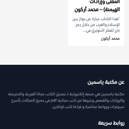
المعنى وإرادات
الهيمنة) – محمد أركون
"هذا الكتاب عبارة عن حوار بين
الإسلام والغرب من خلال رمز
بارز للفكر التنويري في...
محمد أركون
عن مكتبة ياسمين
مكتبة ياسمين هي منصة إلكترونية لـ تحميل الكتب مجانا العربية والمترجمة
والروايات والقصص وغيرها من كتب مجانية pdf فى جميع المجالات بأسرع
سيرفرات وروابط مباشرة و قراءة كتب اونلاين.
روابط سريعة