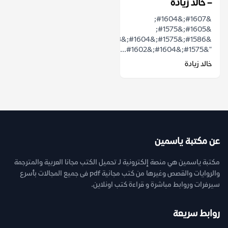
– خالد زيادة
&#1607;&#1604;
&#1605;&#1575;
&#1586;&#1575;&#1604;&#1578;
"&#1575;&#1604;&#1602...
خالد زيادة
عن مكتبة ياسمين
مكتبة ياسمين هي منصة إلكترونية لـ تحميل الكتب مجانا العربية والمترجمة
والروايات والقصص وغيرها من كتب مجانية pdf فى جميع المجالات بأسرع
سيرفرات وروابط مباشرة و قراءة كتب اونلاين.
روابط سريعة