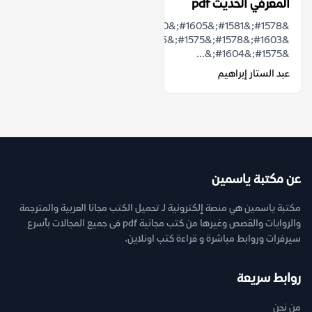
المعرفي الحديث pdf
&#1578;&#1581;&#1605;&#1610;&#1604;
&#1603;&#1578;&#1575;&#1576;
&#1575;&#1604;&...
عبد الستار إبراهيم
عن مكتبة ياسمين
مكتبة ياسمين هي منصة إلكترونية لـ تحميل الكتب مجانا العربية والمترجمة
والروايات والقصص وغيرها من كتب مجانية pdf فى جميع المجالات بأسرع
سيرفرات وروابط مباشرة و قراءة كتب اونلاين.
روابط سريعة
من نحن