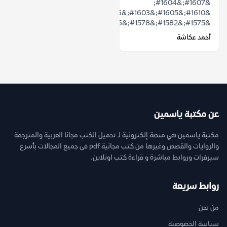
&#1607;&#1604;
&#1610;&#1605;&#1603;&#1606;
&#1575;&#1582;&#1578;&#1586;&#1575;&...
أحمد عكاشة
عن مكتبة ياسمين
مكتبة ياسمين هي منصة إلكترونية لـ تحميل الكتب مجانا العربية والمترجمة
والروايات والقصص وغيرها من كتب مجانية pdf فى جميع المجالات بأسرع
سيرفرات وروابط مباشرة و قراءة كتب اونلاين.
روابط سريعة
من نحن
سياسة الخصوصية