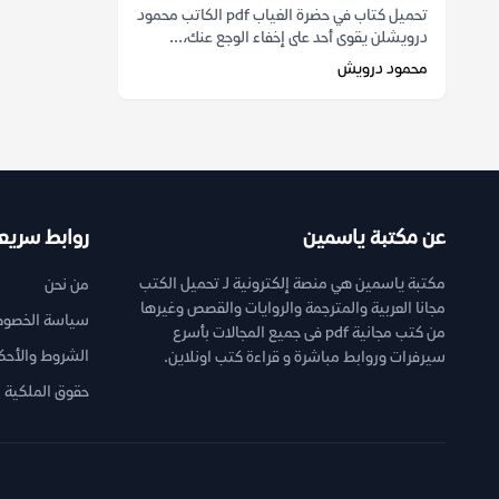
تحميل كتاب في حضرة الغياب pdf الكاتب محمود
درويشلن يقوى أحد على إخفاء الوجع عنك،...
محمود درويش
عن مكتبة ياسمين
روابط سريع
مكتبة ياسمين هي منصة إلكترونية لـ تحميل الكتب
من نحن
مجانا العربية والمترجمة والروايات والقصص وغيرها
سياسة الخصوص
من كتب مجانية pdf فى جميع المجالات بأسرع
الشروط والأحك
سيرفرات وروابط مباشرة و قراءة كتب اونلاين.
حقوق الملكية ا