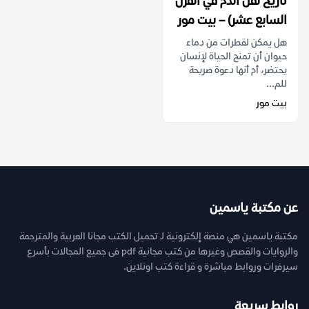
تاريخ نقل الدم في القرن
السابع عشر) – بيت مور
هل يمكن لقطرات من دماء
حيوان أن تمنح الحياة لإنسان
يحتضر، أم أنها دعوة صريحة
للم...
بيت مور
عن مكتبة ياسمين
مكتبة ياسمين هي منصة إلكترونية لـ تحميل الكتب مجانا العربية والمترجمة
والروايات والقصص وغيرها من كتب مجانية pdf فى جميع المجالات بأسرع
سيرفرات وروابط مباشرة و قراءة كتب اونلاين.
روابط سريعة