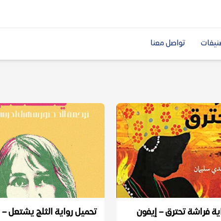
نيفات
تواصل معنا
تحميل رواية ‎فراشة تحترق – إيفون
تحميل رواية الثلج يشتعل –