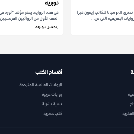
دوبريه
رواية فراشة تحترق pdf مجانا للكاتب إيفون فيرا
في هذه الرواية، يقفز مؤلف “ثورة في 
وايات الإفريقية التي ص...
الصف الأول من الروائيين الفرنسيين.
ريجيس دوبريه
ة
أقسام الكتب
الروايات العالمية المترجمة
ية
روايات عربية
ام
تنمية بشرية
لفكرية
كتب حصرية