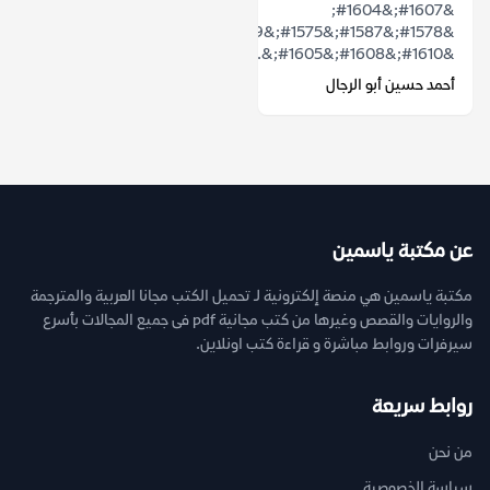
&#1607;&#1604;
&#1578;&#1587;&#1575;&#1569;&#1604;&#1578;
&#1610;&#1608;&#1605;&...
أحمد حسين أبو الرجال
عن مكتبة ياسمين
مكتبة ياسمين هي منصة إلكترونية لـ تحميل الكتب مجانا العربية والمترجمة
والروايات والقصص وغيرها من كتب مجانية pdf فى جميع المجالات بأسرع
سيرفرات وروابط مباشرة و قراءة كتب اونلاين.
روابط سريعة
من نحن
سياسة الخصوصية