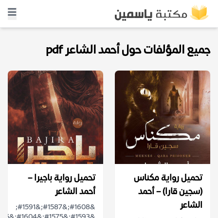
جميع المؤلفات حول أحمد الشاعر pdf
تحميل رواية مكناس
تحميل رواية باجيرا –
(سجين قارا) – أحمد
أحمد الشاعر
الشاعر
&#1608;&#1587;&#1591;