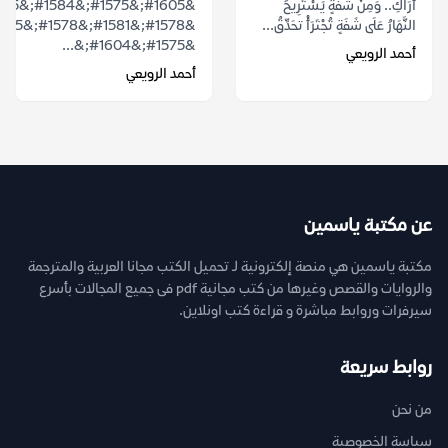
أَرَاكِ.. وَمِنْ شَفَةٍ يَسْتَرِيحُ
النَّهَارُ عَلَى شَفَةٍ تُجْتَرَأْ تحَدِّقُ...
&#1575;&#1604;&...
أحمد الرويعي
أحمد الرويعي
عن مكتبة ياسمين
مكتبة ياسمين هي منصة إلكترونية لـ تحميل الكتب مجانا العربية والمترجمة
والروايات والقصص وغيرها من كتب مجانية pdf فى جميع المجالات بأسرع
سيرفرات وروابط مباشرة و قراءة كتب اونلاين.
روابط سريعة
من نحن
سياسة الخصوصية