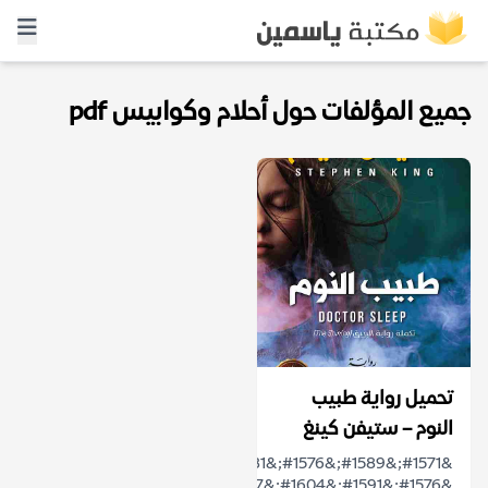
جميع المؤلفات حول أحلام وكوابيس pdf
تحميل رواية طبيب
النوم – ستيفن كينغ
&#1571;&#1589;&#1576;&#1581;
&#1576;&#1591;&#1604;&#1607;