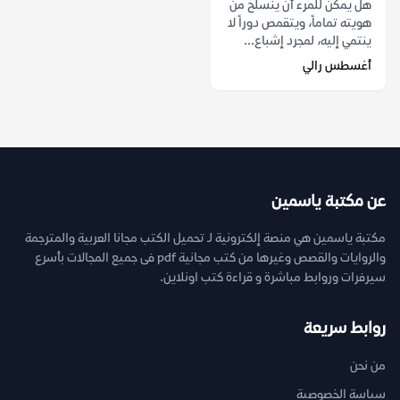
هل يمكن للمرء أن ينسلخ من
هويته تماماً، ويتقمص دوراً لا
ينتمي إليه، لمجرد إشباع...
أغسطس رالي
عن مكتبة ياسمين
مكتبة ياسمين هي منصة إلكترونية لـ تحميل الكتب مجانا العربية والمترجمة
والروايات والقصص وغيرها من كتب مجانية pdf فى جميع المجالات بأسرع
سيرفرات وروابط مباشرة و قراءة كتب اونلاين.
روابط سريعة
من نحن
سياسة الخصوصية