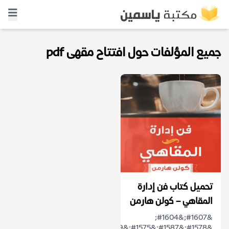
جميع المؤلفات حول افتتاح مقهى pdf
تحميل كتاب فن إدارة
المقاهي – كولن هارمن
&#1607;&#1604;
&#1578;&#1587;&#1575;&#1569;&#1604;&#1578;