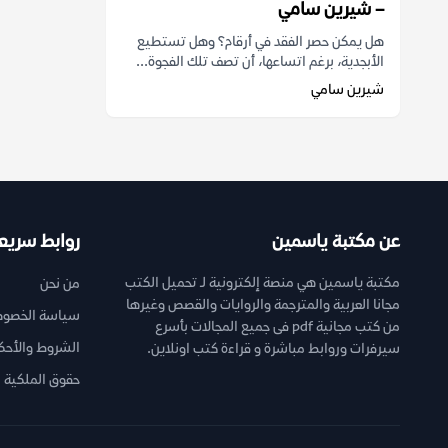
– شيرين سامي
هل يمكن حصر الفقد في أرقام؟ وهل تستطيع
الأبجدية، برغم اتساعها، أن تصف تلك الفجوة...
شيرين سامي
عن مكتبة ياسمين
روابط سريع
مكتبة ياسمين هي منصة إلكترونية لـ تحميل الكتب
من نحن
مجانا العربية والمترجمة والروايات والقصص وغيرها
سياسة الخصوص
من كتب مجانية pdf فى جميع المجالات بأسرع
الشروط والأحك
سيرفرات وروابط مباشرة و قراءة كتب اونلاين.
حقوق الملكية ا