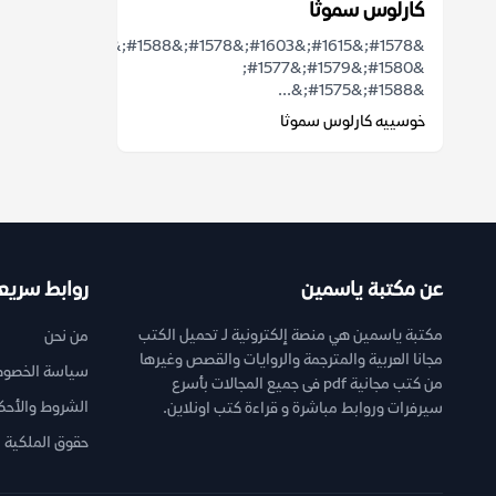
كارلوس سموثا
&#1578;&#1615;&#1603;&#1578;&#1588;&#1601;
&#1580;&#1579;&#1577;
&#1588;&#1575;&...
خوسييه كارلوس سموثا
عن مكتبة ياسمين
روابط سريع
مكتبة ياسمين هي منصة إلكترونية لـ تحميل الكتب
من نحن
مجانا العربية والمترجمة والروايات والقصص وغيرها
سياسة الخصوص
من كتب مجانية pdf فى جميع المجالات بأسرع
الشروط والأحك
سيرفرات وروابط مباشرة و قراءة كتب اونلاين.
حقوق الملكية ا