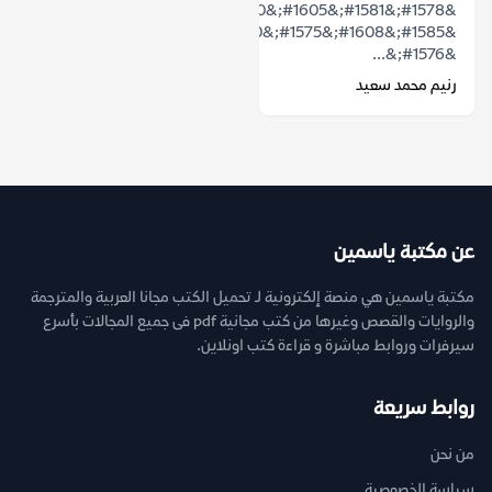
&#1578;&#1581;&#1605;&#1610;&#1604;
&#1585;&#1608;&#1575;&#1610;&#1577;
&#1576;&...
رنيم محمد سعيد
عن مكتبة ياسمين
مكتبة ياسمين هي منصة إلكترونية لـ تحميل الكتب مجانا العربية والمترجمة
والروايات والقصص وغيرها من كتب مجانية pdf فى جميع المجالات بأسرع
سيرفرات وروابط مباشرة و قراءة كتب اونلاين.
روابط سريعة
من نحن
سياسة الخصوصية