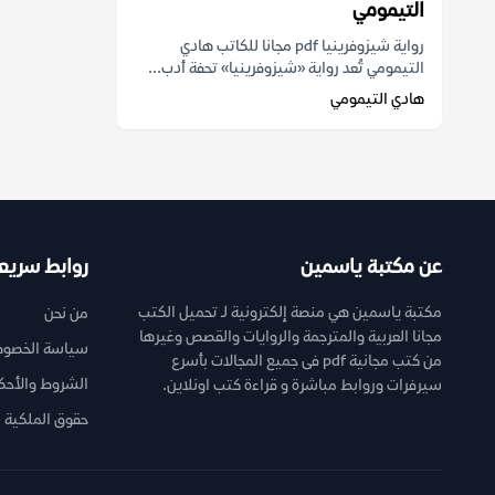
التيمومي
رواية شيزوفرينيا pdf مجانا للكاتب هادي
التيمومي تُعد رواية «شيزوفرينيا» تحفة أدب...
هادي التيمومي
عن مكتبة ياسمين
روابط سريع
مكتبة ياسمين هي منصة إلكترونية لـ تحميل الكتب
من نحن
مجانا العربية والمترجمة والروايات والقصص وغيرها
سياسة الخصوص
من كتب مجانية pdf فى جميع المجالات بأسرع
الشروط والأحك
سيرفرات وروابط مباشرة و قراءة كتب اونلاين.
حقوق الملكية ا