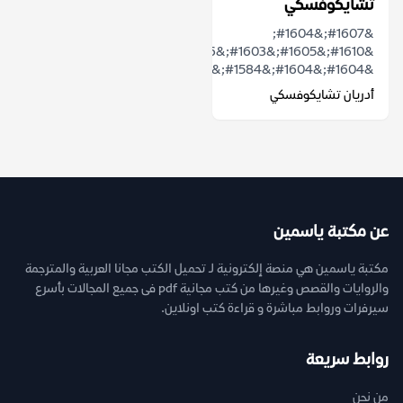
تشايكوفسكي
&#1607;&#1604;
&#1610;&#1605;&#1603;&#1606;
&#1604;&#1604;&#1584;&#1603;&#1575;&...
أدريان تشايكوفسكي
عن مكتبة ياسمين
مكتبة ياسمين هي منصة إلكترونية لـ تحميل الكتب مجانا العربية والمترجمة
والروايات والقصص وغيرها من كتب مجانية pdf فى جميع المجالات بأسرع
سيرفرات وروابط مباشرة و قراءة كتب اونلاين.
روابط سريعة
من نحن