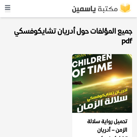
جميع المؤلفات حول أدريان تشايكوفسكي
pdf
تحميل رواية سلالة
الزمن – أدريان