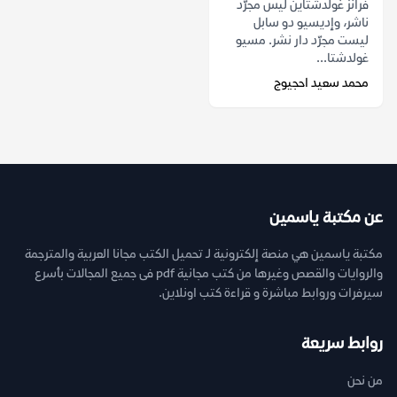
فرانز غولدشتاين ليس مجرّد
ناشر، وإديسيو دو سابل
ليست مجرّد دار نشر. مسيو
غولدشتا...
محمد سعيد احجيوج
عن مكتبة ياسمين
مكتبة ياسمين هي منصة إلكترونية لـ تحميل الكتب مجانا العربية والمترجمة
والروايات والقصص وغيرها من كتب مجانية pdf فى جميع المجالات بأسرع
سيرفرات وروابط مباشرة و قراءة كتب اونلاين.
روابط سريعة
من نحن