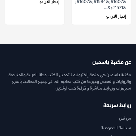
&#1607;&#1584;&#1607;
إدجار آلان بو
&#1571;&...
إدجار آلان بو
عن مكتبة ياسمين
مكتبة ياسمين هي منصة إلكترونية لـ تحميل الكتب مجانا العربية والمترجمة
والروايات والقصص وغيرها من كتب مجانية pdf فى جميع المجالات بأسرع
سيرفرات وروابط مباشرة و قراءة كتب اونلاين.
روابط سريعة
من نحن
سياسة الخصوصية