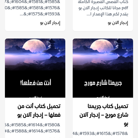
كتاب القصص القصيرة الكاملة
pdf مجانا للكاتب إدجار آلان بو
يقدم لكم هذا الإصدار ا...
&#1593;&#1575;&...
إدجار آلان بو
إدجار ألان بو
تحميل كتاب جريمتا
تحميل كتاب أنت من
شارع مورج – إدجار آلان
فعلها – إدجار آلان بو
بو
&#1576;&#1614;&#1588;&#...
&#1578;&#1615;&#1593;&#1614;&#1583;&#1615;&#1617;